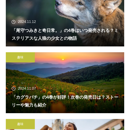
2024.11.12
「尾守つみきと奇日常。」の4巻はいつ発売される？ミ
ステリアスな人狼の少女との物語
趣味
2024.11.07
「カグラバチ」の4巻が好評！次巻の発売日は？ストー
リーや魅力も紹介
趣味