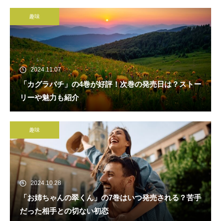
趣味
2024.11.07
「カグラバチ」の4巻が好評！次巻の発売日は？ストー
リーや魅力も紹介
趣味
2024.10.28
「お姉ちゃんの翠くん」の7巻はいつ発売される？苦手
だった相手との切ない初恋