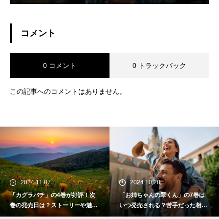
コメント
0 コメント
0 トラックバック
この記事へのコメントはありません。
2024.11.07
2024.10.28
「カグラバチ」の4巻が好評！次
「お姉ちゃんの翠くん」の7巻は
巻の発売日は？ストーリーや魅力
いつ発売される？苦手だった相手
も紹介
との切ない初恋