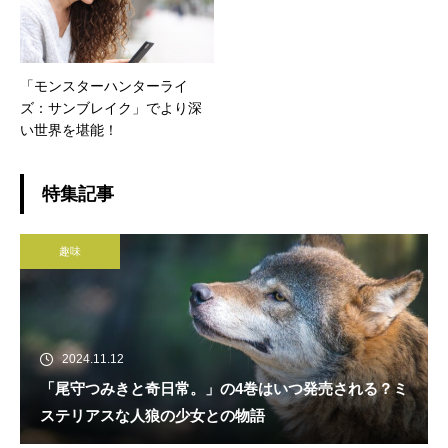
「モンスターハンターライ
ズ：サンブレイク」でより深
い世界を堪能！
特集記事
趣味
2024.11.12
「尾守つみきと奇日常。」の4巻はいつ発売される？ミ
ステリアスな人狼の少女との物語