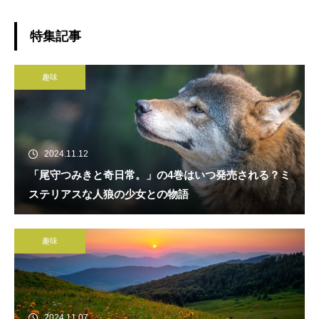
特集記事
趣味
2024.11.12
「尾守つみきと奇日常。」の4巻はいつ発売される？ミ
ステリアスな人狼の少女との物語
趣味
2024.11.07