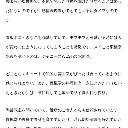
腰柔らかな性格で、本気で怒ったり声を荒げたりすることはめっ
たにないのですが、感情表現豊かでとても明るいタイプなので
す。
看板ネコ・きなこを溺愛していて、モフモフと可愛がる時には人
が変わったようになってしまうことも特徴です。スイこと東極京
水役を演じるのは、ジャニーズWESTの小瀧望。
どことなくキュートで知的な雰囲気がぴったり合っているように
感じられますね。また、鹿楓堂の料理担当・永江ときたか（なが
えときたか）は、誰に対しても敬語で話す真面目な性格。
陶芸教室を開いていて、近所のご老人からも信頼されています。
鹿楓堂の裏庭で野菜を育てていたり、時代劇や演歌を好んでいた