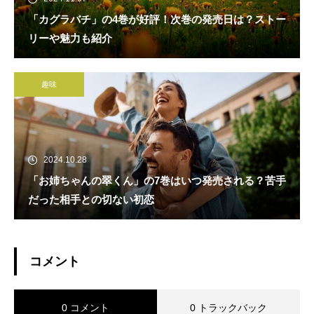
「カグラバチ」の4巻が好評！次巻の発売日は？ストー
リーや魅力も紹介
趣味
2024.10.28
「お姉ちゃんの翠くん」の7巻はいつ発売される？苦手
だった相手との切ない初恋
コメント
0 コメント
0 トラックバック