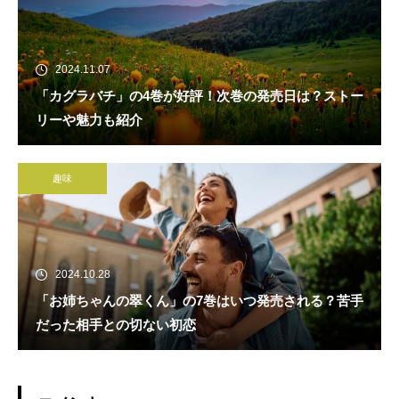
2024.11.07
「カグラバチ」の4巻が好評！次巻の発売日は？ストー
リーや魅力も紹介
趣味
2024.10.28
「お姉ちゃんの翠くん」の7巻はいつ発売される？苦手
だった相手との切ない初恋