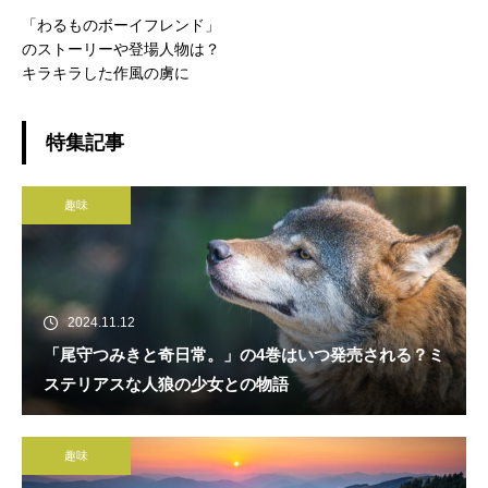
「わるものボーイフレンド」
のストーリーや登場人物は？
キラキラした作風の虜に
特集記事
趣味
2024.11.12
「尾守つみきと奇日常。」の4巻はいつ発売される？ミ
ステリアスな人狼の少女との物語
趣味