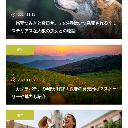
2024.11.12
「尾守つみきと奇日常。」の4巻はいつ発売される？ミ
ステリアスな人狼の少女との物語
趣味
2024.11.07
「カグラバチ」の4巻が好評！次巻の発売日は？ストー
リーや魅力も紹介
趣味