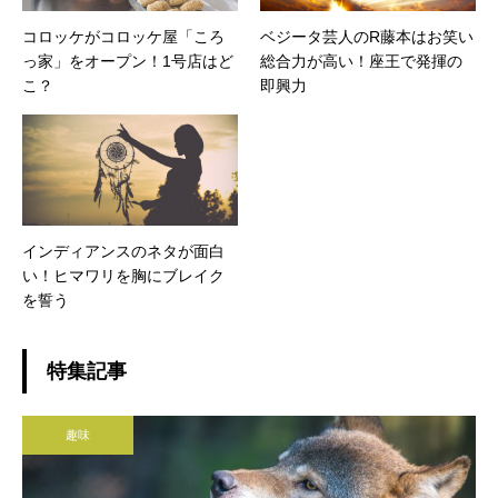
コロッケがコロッケ屋「ころ
ベジータ芸人のR藤本はお笑い
っ家」をオープン！1号店はど
総合力が高い！座王で発揮の
こ？
即興力
インディアンスのネタが面白
い！ヒマワリを胸にブレイク
を誓う
特集記事
趣味