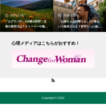
2024.11.07
2024.10.28
「カグラバチ」の4巻が好評！次
「お姉ちゃんの翠くん」の7巻は
巻の発売日は？ストーリーや魅力
いつ発売される？苦手だった相手
も紹介
との切ない初恋
心理メディアはこちらがおすすめ！
Copyright © 2020