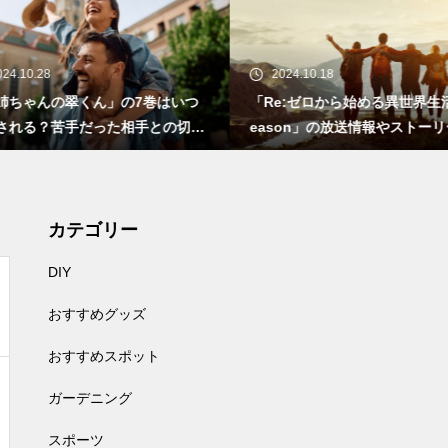
24.10.28
2024.10.18
姉ちゃんの翠くん」の7巻はいつ
「Re:ゼロから始める異世界生活 3
される？苦手だった相手との切な
eason」の放送情報やストーリ
恋
いて
カテゴリー
DIY
おすすめグッズ
おすすめスポット
ガーデニング
スポーツ