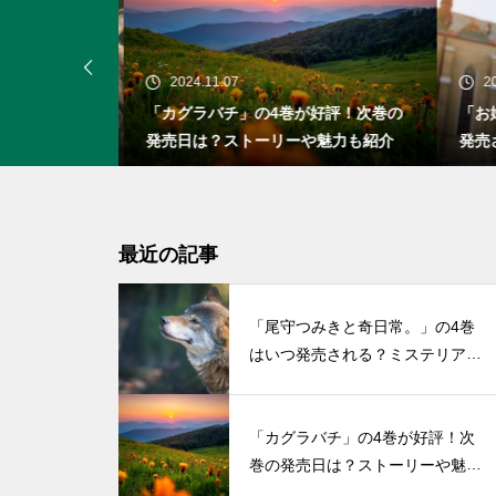
2024.11.07
20
」の4巻はい
「カグラバチ」の4巻が好評！次巻の
「お
アスな人狼の
発売日は？ストーリーや魅力も紹介
発売
い初
最近の記事
「尾守つみきと奇日常。」の4巻
はいつ発売される？ミステリアス
な人狼の少女との物語
「カグラバチ」の4巻が好評！次
巻の発売日は？ストーリーや魅力
も紹介