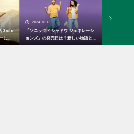
2024.10.13
2024.10.04
rd s
「ソニック × シャドウ ジェネレーシ
「ロマンシン
ーにつ
ョンズ」の発売日は？新しい物語とシ
セブン」の概
ステム
リメイク！