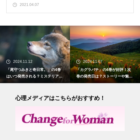
2021.04.07
024.11.12
2024.11.07
2
守つみきと奇日常。」の4巻
「カグラバチ」の4巻が好評！次
「お
つ発売される？ミステリアス
巻の発売日は？ストーリーや魅力
いつ
狼の少女との物語
も紹介
との
心理メディアはこちらがおすすめ！