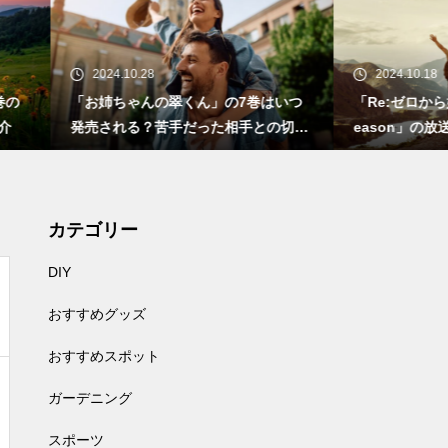
24.10.28
2024.10.18
姉ちゃんの翠くん」の7巻はいつ
「Re:ゼロから始める異世界生活 3
される？苦手だった相手との切な
eason」の放送情報やストーリ
恋
いて
カテゴリー
DIY
おすすめグッズ
おすすめスポット
ガーデニング
スポーツ