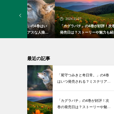
2024.11.07
20
」の4巻はい
「カグラバチ」の4巻が好評！次巻の
「お
アスな人狼の
発売日は？ストーリーや魅力も紹介
発売
い初
最近の記事
「尾守つみきと奇日常。」の4巻
はいつ発売される？ミステリアス
な人狼の少女との物語
「カグラバチ」の4巻が好評！次
巻の発売日は？ストーリーや魅力
も紹介