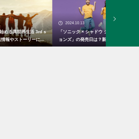
2024.10.13
2024.10.04
rd s
「ソニック × シャドウ ジェネレーシ
「ロマンシン
ーにつ
ョンズ」の発売日は？新しい物語とシ
セブン」の概
ステム
リメイク！