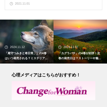
2021.11.01
12
2024.11.07
2024.10.
と奇日常。」の4巻
「カグラバチ」の4巻が好評！次
「お姉ちゃん
れる？ミステリアス
巻の発売日は？ストーリーや魅力
いつ発売され
との物語
も紹介
との切ない初
心理メディアはこちらがおすすめ！