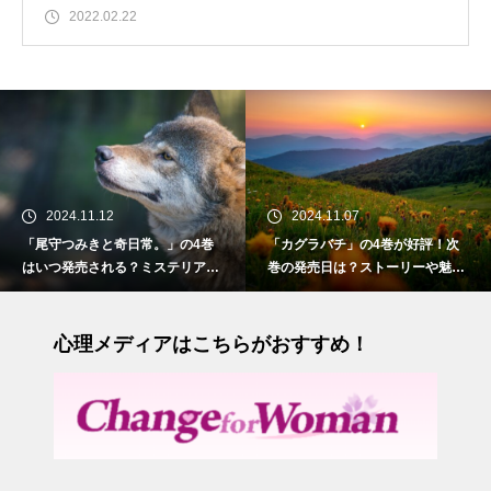
2022.02.22
2024.11.12
2024.11.07
「尾守つみきと奇日常。」の4巻
「カグラバチ」の4巻が好評！次
はいつ発売される？ミステリアス
巻の発売日は？ストーリーや魅力
な人狼の少女との物語
も紹介
心理メディアはこちらがおすすめ！