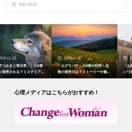
2021.04.25
2024.11.07
2024.10.28
の4巻
「カグラバチ」の4巻が好評！次
「お姉ちゃんの翠くん」の
テリアス
巻の発売日は？ストーリーや魅力
いつ発売される？苦手だ
も紹介
との切ない初恋
心理メディアはこちらがおすすめ！