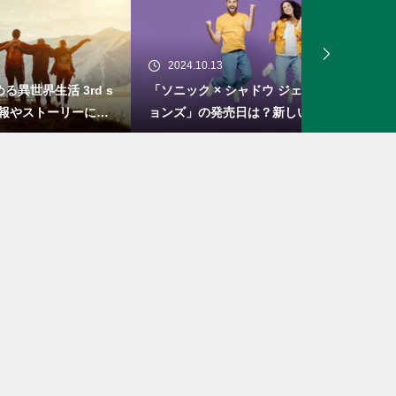
2024.10.13
2024.10.0
rd s
「ソニック × シャドウ ジェネレーシ
「ロマンシン
ーにつ
ョンズ」の発売日は？新しい物語とシ
セブン」の
ステム
リメイク！