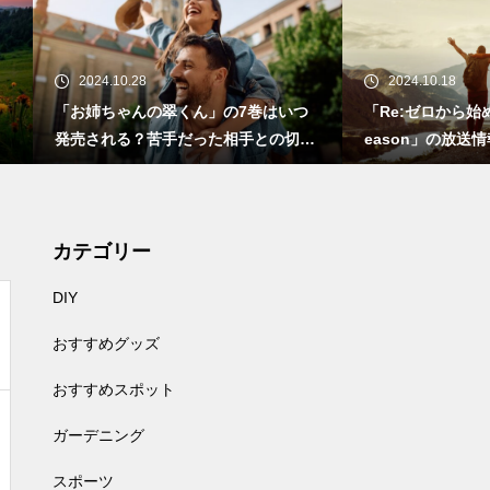
24.10.28
2024.10.18
姉ちゃんの翠くん」の7巻はいつ
「Re:ゼロから始める異世界生活 3
される？苦手だった相手との切な
eason」の放送情報やストーリ
恋
いて
カテゴリー
DIY
おすすめグッズ
おすすめスポット
ガーデニング
スポーツ