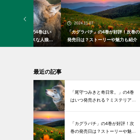
2024.11.07
20
」の4巻はい
「カグラバチ」の4巻が好評！次巻の
「お
アスな人狼の
発売日は？ストーリーや魅力も紹介
発売
い初
最近の記事
「尾守つみきと奇日常。」の4巻
はいつ発売される？ミステリアス
な人狼の少女との物語
「カグラバチ」の4巻が好評！次
巻の発売日は？ストーリーや魅力
も紹介