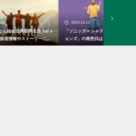
2024.10.13
2024.10.04
rd s
「ソニック × シャドウ ジェネレーシ
「ロマンシン
ーにつ
ョンズ」の発売日は？新しい物語とシ
セブン」の概
ステム
リメイク！