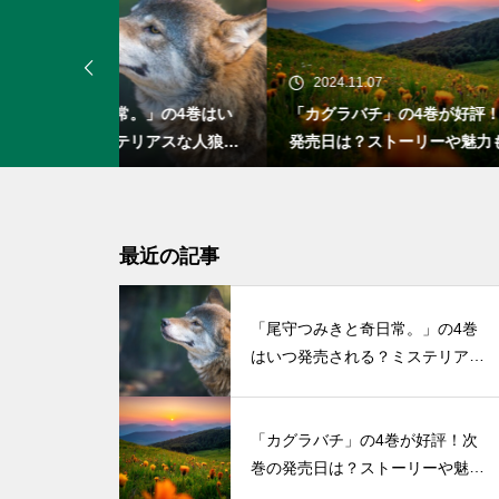
2024.11.07
20
」の4巻はい
「カグラバチ」の4巻が好評！次巻の
「お
アスな人狼の
発売日は？ストーリーや魅力も紹介
発売
い初
最近の記事
「尾守つみきと奇日常。」の4巻
はいつ発売される？ミステリアス
な人狼の少女との物語
「カグラバチ」の4巻が好評！次
巻の発売日は？ストーリーや魅力
も紹介