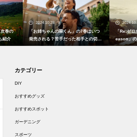
24.10.28
2024.10.18
姉ちゃんの翠くん」の7巻はいつ
「Re:ゼロから始める異世界生活 3
される？苦手だった相手との切な
eason」の放送情報やストーリ
恋
いて
カテゴリー
DIY
おすすめグッズ
おすすめスポット
ガーデニング
スポーツ