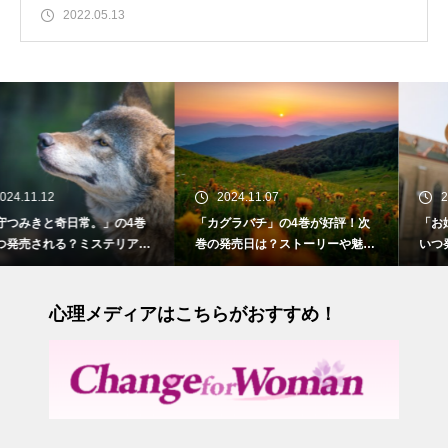
2022.05.13
2024.11.07
2024.10.28
の4巻
「カグラバチ」の4巻が好評！次
「お姉ちゃんの翠くん」の
テリアス
巻の発売日は？ストーリーや魅力
いつ発売される？苦手だ
も紹介
との切ない初恋
心理メディアはこちらがおすすめ！