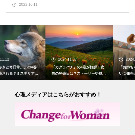
2022.10.11
2024.11.07
2024.10.28
の4巻
「カグラバチ」の4巻が好評！次
「お姉ちゃんの翠くん」の
リアス
巻の発売日は？ストーリーや魅力
いつ発売される？苦手だっ
も紹介
との切ない初恋
心理メディアはこちらがおすすめ！