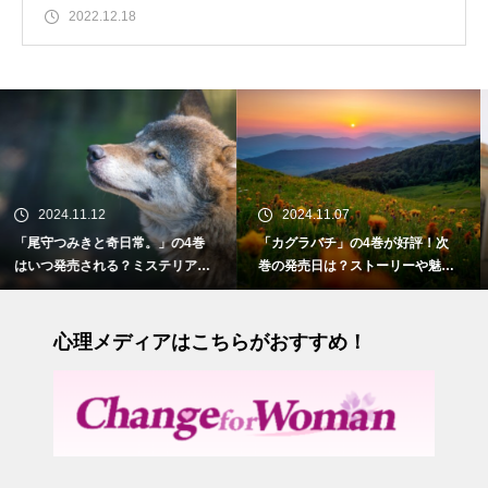
2022.12.18
2024.11.07
2024.10.28
奇日常。」の4巻
「カグラバチ」の4巻が好評！次
「お姉ちゃんの
る？ミステリアス
巻の発売日は？ストーリーや魅力
いつ発売される
の物語
も紹介
との切ない初恋
心理メディアはこちらがおすすめ！