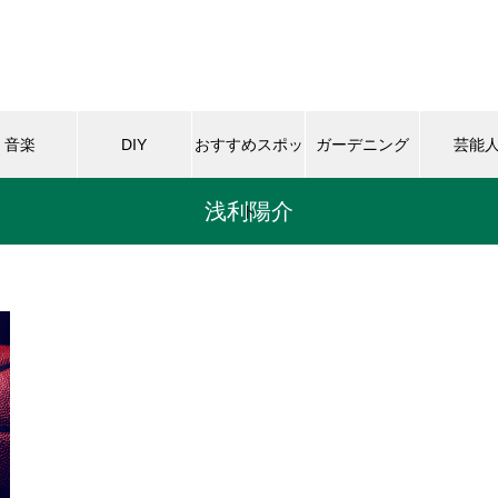
音楽
DIY
おすすめスポッ
ガーデニング
芸能
浅利陽介
ト