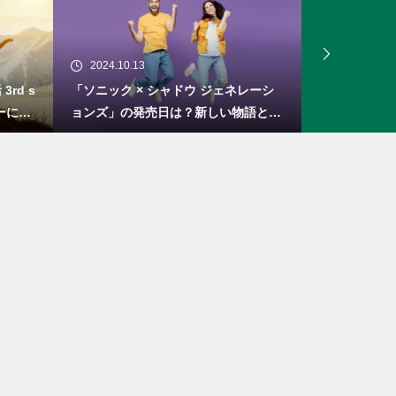
2024.10.13
2024.10.04
rd s
「ソニック × シャドウ ジェネレーシ
「ロマンシン
ーにつ
ョンズ」の発売日は？新しい物語とシ
セブン」の概
ステム
リメイク！