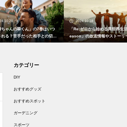
24.10.28
2024.10.18
姉ちゃんの翠くん」の7巻はいつ
「Re:ゼロから始める異世界生活 3
される？苦手だった相手との切な
eason」の放送情報やストーリ
恋
いて
カテゴリー
DIY
おすすめグッズ
おすすめスポット
ガーデニング
スポーツ