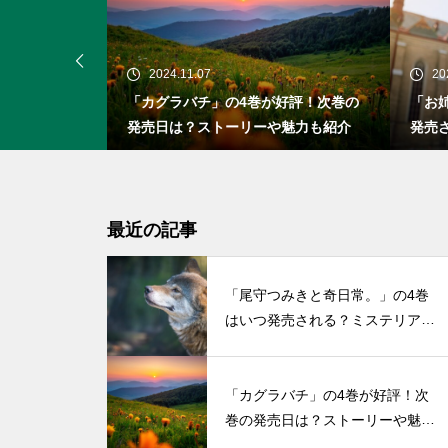
2024.11.07
20
」の4巻はい
「カグラバチ」の4巻が好評！次巻の
「お
アスな人狼の
発売日は？ストーリーや魅力も紹介
発売
い初
最近の記事
「尾守つみきと奇日常。」の4巻
はいつ発売される？ミステリアス
な人狼の少女との物語
「カグラバチ」の4巻が好評！次
巻の発売日は？ストーリーや魅力
も紹介