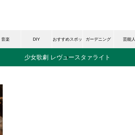
音楽
DIY
おすすめスポッ
ガーデニング
芸能
少女歌劇 レヴュースタァライト
ト