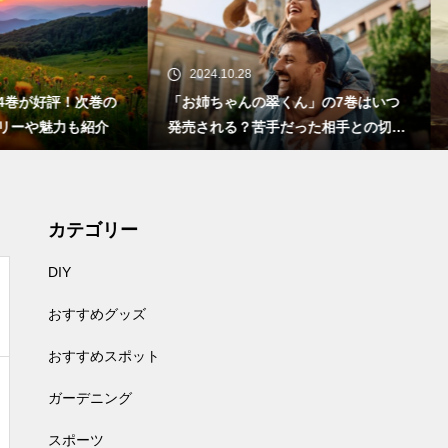
24.10.28
2024.10.18
姉ちゃんの翠くん」の7巻はいつ
「Re:ゼロから始める異世界生活 3
される？苦手だった相手との切な
eason」の放送情報やストー
恋
いて
カテゴリー
DIY
おすすめグッズ
おすすめスポット
ガーデニング
スポーツ