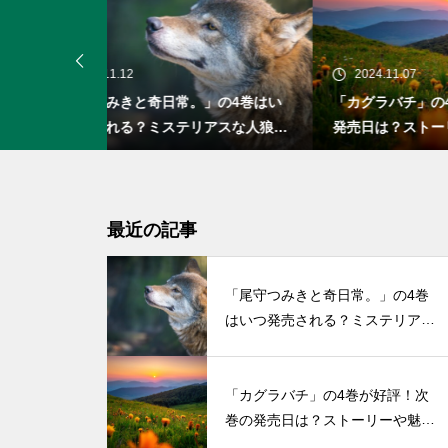
2024.11.07
20
」の4巻はい
「カグラバチ」の4巻が好評！次巻の
「お
リアスな人狼の
発売日は？ストーリーや魅力も紹介
発売
い初
最近の記事
「尾守つみきと奇日常。」の4巻
はいつ発売される？ミステリアス
な人狼の少女との物語
「カグラバチ」の4巻が好評！次
巻の発売日は？ストーリーや魅力
も紹介