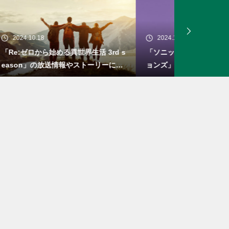
2024.10.13
2024.10.0
rd s
「ソニック × シャドウ ジェネレーシ
「ロマンシン
リーにつ
ョンズ」の発売日は？新しい物語とシ
セブン」の
ステム
リメイク！