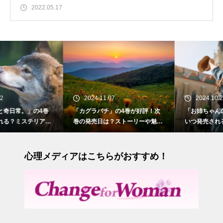
2022.05.17
2024.11.07
2024.10.28
4巻
「カグラバチ」の4巻が好評！次
「お姉ちゃんの翠くん」の7
リアス
巻の発売日は？ストーリーや魅力
いつ発売される？苦手だっ
も紹介
との切ない初恋
心理メディアはこちらがおすすめ！