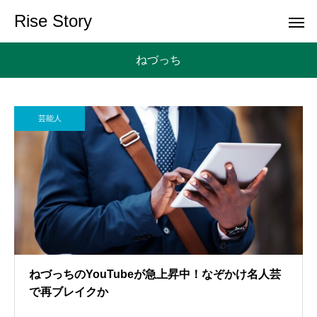
Rise Story
ねづっち
芸能人
ねづっちのYouTubeが急上昇中！なぞかけ名人芸
で再ブレイクか