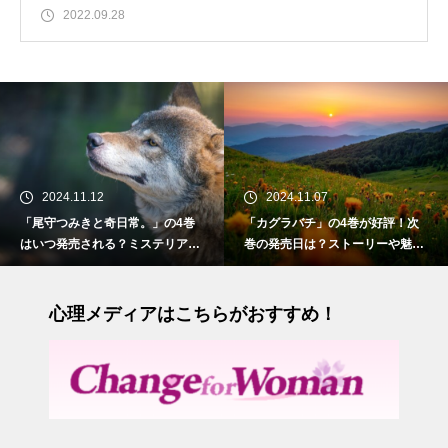
2022.09.28
024.11.12
2024.11.07
2
守つみきと奇日常。」の4巻
「カグラバチ」の4巻が好評！次
「お
つ発売される？ミステリアス
巻の発売日は？ストーリーや魅力
いつ
狼の少女との物語
も紹介
との
心理メディアはこちらがおすすめ！